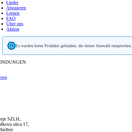
avigation
Lieder
Abonieren
Lernen
FAQ
Über uns
Aktion
Es wurden keine Produkte gefunden, die deiner Auswahl entsprechen.
BINDUNGEN
eren
enje SZLH,
kova ulica 17,
aribor