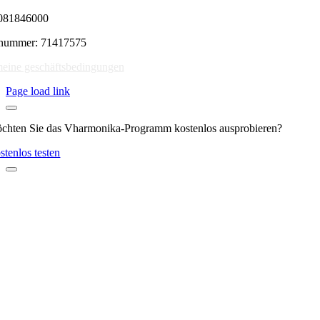
081846000
rnummer: 71417575
eine geschäftsbedingungen
Page load link
chten Sie das Vharmonika-Programm kostenlos ausprobieren?
stenlos testen