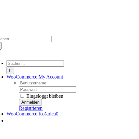
Zum
Inhalt
springen
che
ch:
oggle
avigation
Suche
nach:
WooCommerce My Account
Nutzername:
Passwort:
Eingeloggt bleiben
Registrieren
WooCommerce Košarica
0
oggle