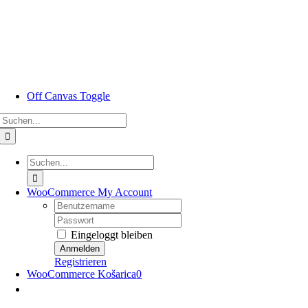
Zum
Inhalt
springen
Off Canvas Toggle
Suche
nach:
Suche
nach:
WooCommerce My Account
Nutzername:
Passwort:
Eingeloggt bleiben
Registrieren
WooCommerce Košarica
0