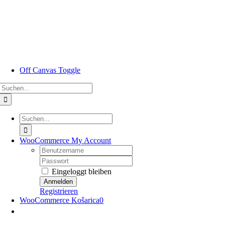
Zum
Inhalt
springen
Off Canvas Toggle
Suche
nach:
Suche
nach:
WooCommerce My Account
Nutzername:
Passwort:
Eingeloggt bleiben
Registrieren
WooCommerce Košarica
0