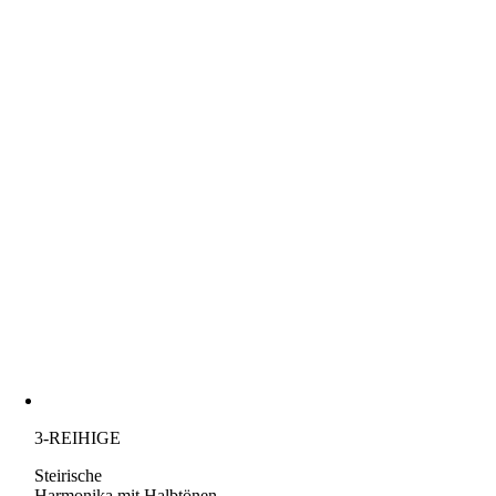
3-REIHIGE
Steirische
Harmonika mit Halbtönen