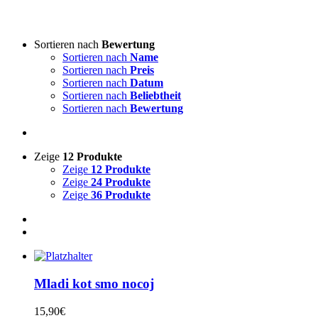
Art von Akkordeon
-
Sortieren nach
Bewertung
Sortieren nach
Name
3-reihige steirische
(3)
Sortieren nach
Preis
4-reihige steirische
(0)
Sortieren nach
Datum
Akkordeon
(0)
Sortieren nach
Beliebtheit
Sortieren nach
Bewertung
Lieddarsteller
-
Zeige
12 Produkte
Absolut Tirol
(0)
Zeige
12 Produkte
Ajda
(0)
Zeige
24 Produkte
Akordi
(0)
Zeige
36 Produkte
Alfi Nipič
(3)
Alpenoberkrainer
(0)
AlpenRebellen
(0)
Alpski kvintet
(0)
Basti Konetschnig
(0)
Beneški fantje
(0)
Mladi kot smo nocoj
Bitenc
(0)
Boarisch
(0)
15,90
€
Boris Frank
(0)