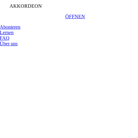
AKKORDEON
ÖFFNEN
Abonieren
Lernen
FAQ
Über uns
Nach
oben