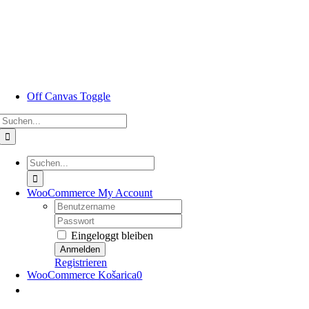
Zum
Inhalt
springen
Off Canvas Toggle
Suche
nach:
Suche
nach:
WooCommerce My Account
Nutzername:
Passwort:
Eingeloggt bleiben
Registrieren
WooCommerce Košarica
0