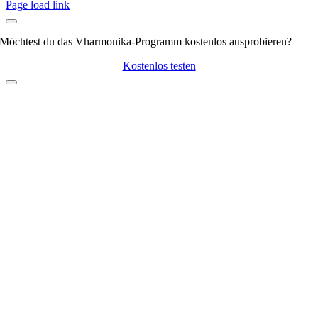
Page load link
Slavko Avsenik
(0)
SLO – Alpski kvintet
(0)
Möchtest du das Vharmonika-Programm kostenlos ausprobieren?
SLO – Beneški fantje
(0)
SLO – Boris Kovačič
(0)
Kostenlos testen
SLO – Dalmatinske
(0)
SLO – Frajkinclarji
(0)
SLO – Harmonikarice Club Zupan
(0)
SLO – Lipovšek
(0)
SLO – Ljudske
(0)
SLO – Lojze Slak
(0)
SLO – Ognjeni muzikanti
(0)
SLO – Poljanšek
(0)
SLO – Poskočni muzikanti
(0)
SLO – Razno
(0)
SLO – Slavko Avsenik
(0)
SLO – Štirje kovači
(0)
Slovenski muzikantje
(0)
Sonstiges
(0)
Spev
(0)
Stane Petrič
(0)
Stoakogler Trio
(0)
Storžič
(0)