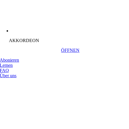
AKKORDEON
ÖFFNEN
Abonieren
Lernen
FAQ
Über uns
Nach
oben