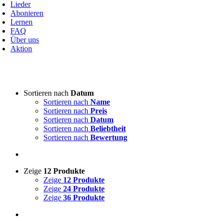
avigation
Lieder
Abonieren
Lernen
FAQ
Über uns
Aktion
Art von Akkordeon
-
Sortieren nach
Datum
Sortieren nach
Name
3-reihige steirische
(3)
Sortieren nach
Preis
4-reihige steirische
(0)
Sortieren nach
Datum
Akkordeon
(0)
Sortieren nach
Beliebtheit
Sortieren nach
Bewertung
Lieddarsteller
-
Zeige
12 Produkte
Absolut Tirol
(0)
Zeige
12 Produkte
Ajda
(0)
Zeige
24 Produkte
Akordi
(0)
Zeige
36 Produkte
Alfi Nipič
(0)
Alpenoberkrainer
(0)