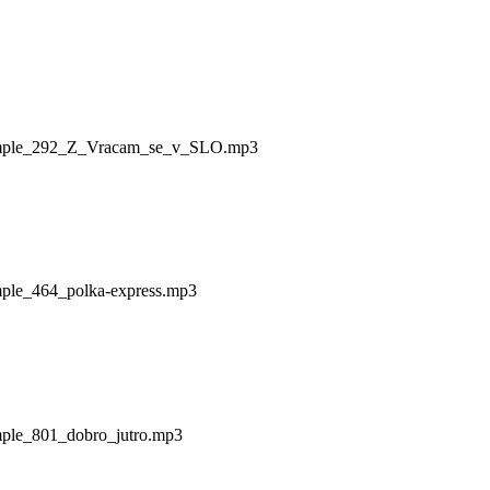
1/sample_292_Z_Vracam_se_v_SLO.mp3
ample_464_polka-express.mp3
ample_801_dobro_jutro.mp3