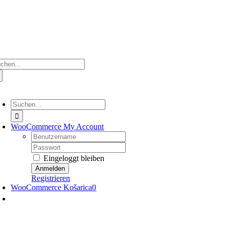
Zum
Inhalt
springen
che
ch:
oggle
avigation
Suche
nach:
WooCommerce My Account
Nutzername:
Passwort:
Eingeloggt bleiben
Registrieren
WooCommerce Košarica
0
oggle