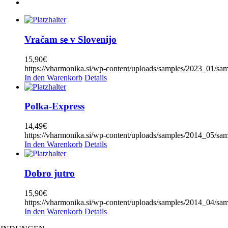
AlpenRebellen
(0)
Alpski kvintet
(0)
Basti Konetschnig
(0)
Beneški fantje
(0)
Vračam se v Slovenijo
Bitenc
(0)
Boarisch
(0)
15,90
€
Boris Frank
(0)
https://vharmonika.si/wp-content/uploads/samples/2023_0
Boris Kovačič
(0)
In den Warenkorb
Details
Boštjan Konečnik
(0)
Brane Klavžar
(0)
Brendi (Don Juan)
(0)
Schwierigkeit
-
Polka-Express
Čuki
(0)
Čuki in Modrijani
(0)
1
(0)
14,49
€
Dalmatinske
(0)
https://vharmonika.si/wp-content/uploads/samples/2014_05/s
2
(0)
Dvojčici Vesna in Vlasta
(0)
In den Warenkorb
Details
3
(0)
Fantje z vseh vetrov
(0)
4
(0)
Folklora
(0)
5
(0)
Dobro jutro
Frajkinclarji
(0)
6
(0)
Franc Delčnjak
(0)
7
(0)
15,90
€
Franc Mihelič
(0)
8
(1)
https://vharmonika.si/wp-content/uploads/samples/2014_04/s
Gadi
(0)
9
(1)
In den Warenkorb
Details
Gadi, Vikend, Naveza
(0)
10
(1)
GER – Alpenoberkrainer
(0)