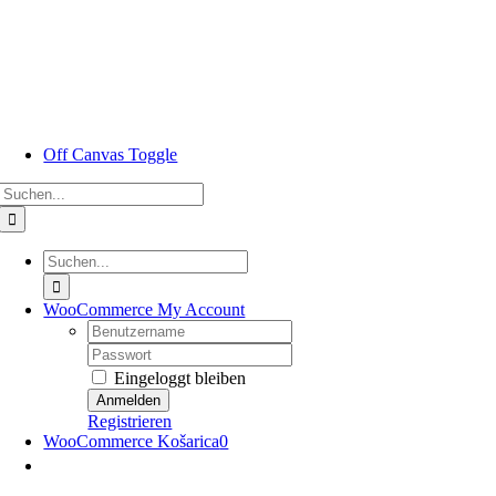
Zum
Inhalt
springen
Off Canvas Toggle
Suche
nach:
Suche
nach:
WooCommerce My Account
Nutzername:
Passwort:
Eingeloggt bleiben
Registrieren
WooCommerce Košarica
0