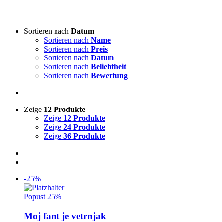
Art von Akkordeon
-
Sortieren nach
Datum
Sortieren nach
Name
3-reihige steirische
(2)
Sortieren nach
Preis
4-reihige steirische
(0)
Sortieren nach
Datum
Akkordeon
(0)
Sortieren nach
Beliebtheit
Sortieren nach
Bewertung
Lieddarsteller
-
Zeige
12 Produkte
Absolut Tirol
(0)
Zeige
12 Produkte
Ajda
(0)
Zeige
24 Produkte
Akordi
(0)
Zeige
36 Produkte
Alfi Nipič
(0)
Alpenoberkrainer
(0)
AlpenRebellen
(0)
Alpski kvintet
(0)
-25%
Basti Konetschnig
(0)
Beneški fantje
(0)
Popust 25%
Bitenc
(0)
Boarisch
(0)
Moj fant je vetrnjak
Boris Frank
(0)