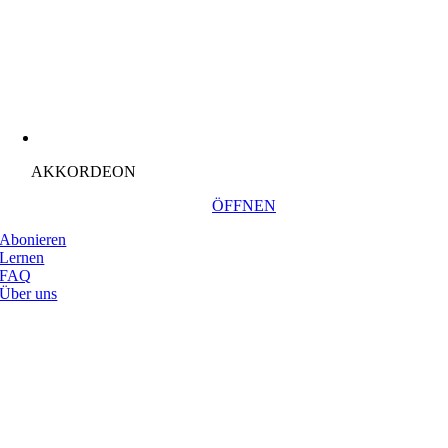
AKKORDEON
ÖFFNEN
Abonieren
Lernen
FAQ
Über uns
Nach
oben