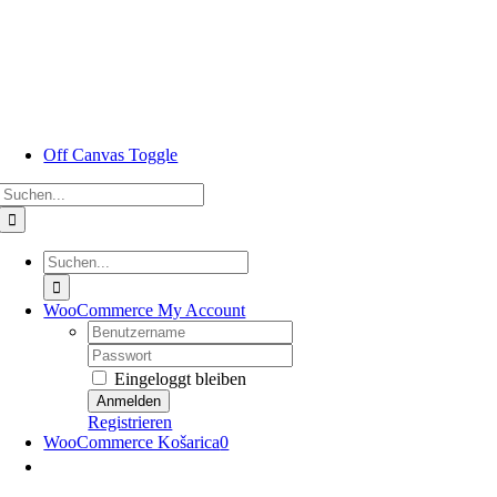
Zum
Inhalt
springen
Off Canvas Toggle
Suche
nach:
Suche
nach:
WooCommerce My Account
Nutzername:
Passwort:
Eingeloggt bleiben
Registrieren
WooCommerce Košarica
0