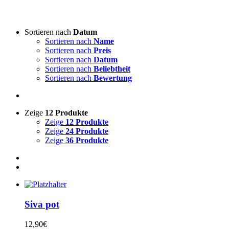
Art von Akkordeon
-
Sortieren nach
Datum
Sortieren nach
Name
3-reihige steirische
(1)
Sortieren nach
Preis
4-reihige steirische
(0)
Sortieren nach
Datum
Akkordeon
(0)
Sortieren nach
Beliebtheit
Sortieren nach
Bewertung
Lieddarsteller
-
Zeige
12 Produkte
Absolut Tirol
(0)
Zeige
12 Produkte
Ajda
(0)
Zeige
24 Produkte
Akordi
(0)
Zeige
36 Produkte
Alfi Nipič
(0)
Alpenoberkrainer
(0)
AlpenRebellen
(0)
Alpski kvintet
(0)
Basti Konetschnig
(0)
Beneški fantje
(0)
Siva pot
Bitenc
(0)
Boarisch
(0)
12,90
€
Boris Frank
(0)