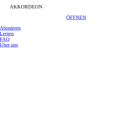
AKKORDEON
ÖFFNEN
Abonieren
Lernen
FAQ
Über uns
Nach
oben