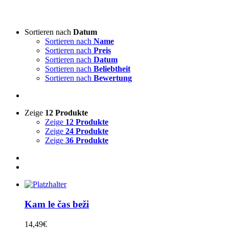
Art von Akkordeon
-
Sortieren nach
Datum
Sortieren nach
Name
3-reihige steirische
(2)
Sortieren nach
Preis
4-reihige steirische
(0)
Sortieren nach
Datum
Akkordeon
(1)
Sortieren nach
Beliebtheit
Sortieren nach
Bewertung
Lieddarsteller
-
Zeige
12 Produkte
Absolut Tirol
(0)
Zeige
12 Produkte
Ajda
(0)
Zeige
24 Produkte
Akordi
(0)
Zeige
36 Produkte
Alfi Nipič
(0)
Alpenoberkrainer
(0)
AlpenRebellen
(0)
Alpski kvintet
(0)
Basti Konetschnig
(0)
Beneški fantje
(0)
Kam le čas beži
Bitenc
(0)
Boarisch
(0)
14,49
€
Boris Frank
(0)