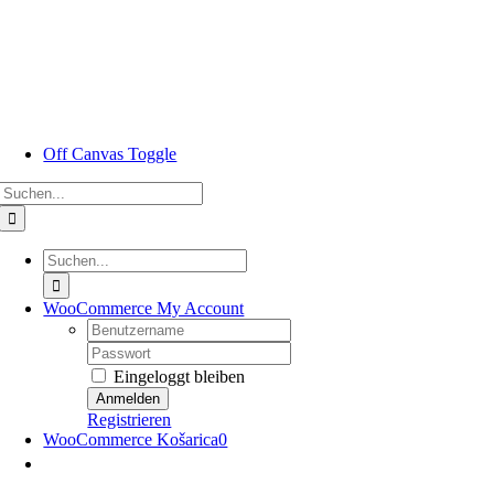
Zum
Inhalt
springen
Off Canvas Toggle
Suche
nach:
Suche
nach:
WooCommerce My Account
Nutzername:
Passwort:
Eingeloggt bleiben
Registrieren
WooCommerce Košarica
0