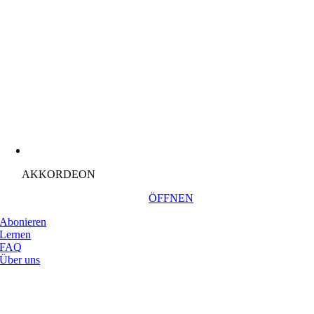
AKKORDEON
ÖFFNEN
Abonieren
Lernen
FAQ
Über uns
Nach
oben