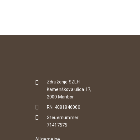
Združenje SZLH,
Kamenškova ulica 17,
2000 Maribor
RN: 4081846000
Steuernummer:
71417575
Allgemeine