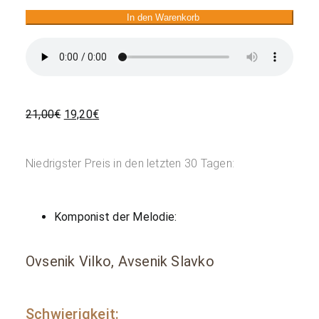
In den Warenkorb
Ursprünglicher
Aktueller
21,00
€
19,20
€
Preis
Preis
war:
ist:
Niedrigster Preis in den letzten 30 Tagen:
21,00€
19,20€.
Komponist der Melodie:
Ovsenik Vilko, Avsenik Slavko
Schwierigkeit: