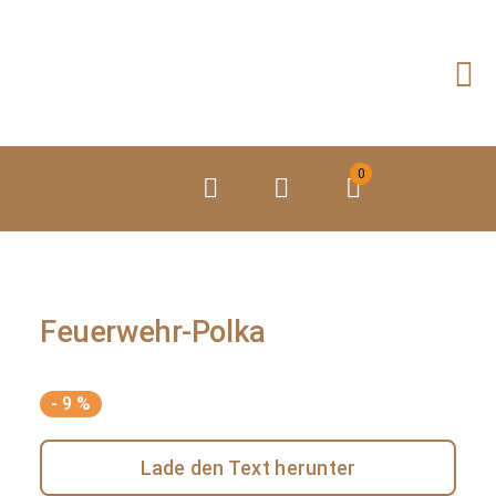
Zum
Inhalt
springen
0
Feuerwehr-Polka
- 9 %
Lade den Text herunter