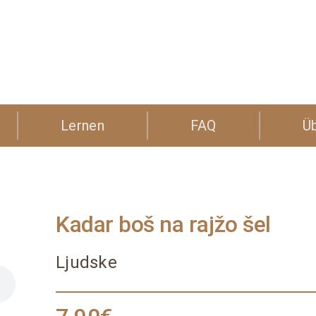
Lernen
FAQ
Ü
Kadar boš na rajžo šel
Ljudske