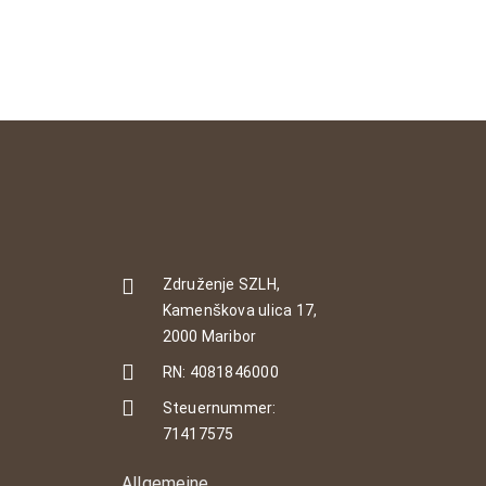
Združenje SZLH,
Kamenškova ulica 17,
2000 Maribor
RN: 4081846000
Steuernummer:
71417575
Allgemeine