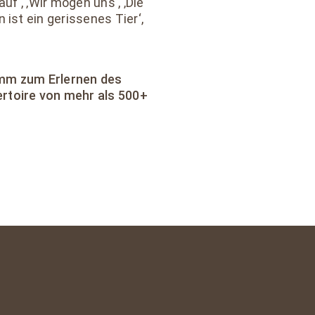
uf‘, ‚Wir mögen uns‘, ‚Die
ist ein gerissenes Tier‘,
amm zum Erlernen des
rtoire von mehr als 500+