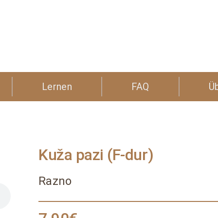
Lernen
FAQ
Ü
Kuža pazi (F-dur)
Razno