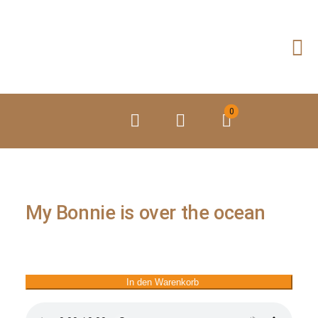
Zum
Inhalt
springen
0
My Bonnie is over the ocean
In den Warenkorb