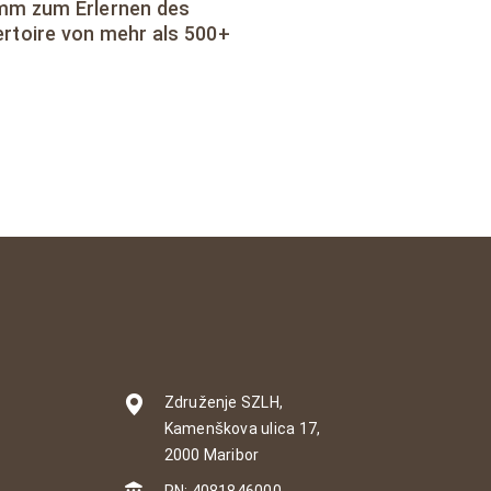
amm zum Erlernen des
rtoire von mehr als 500+
Združenje SZLH,
Kamenškova ulica 17,
2000 Maribor
RN: 4081846000