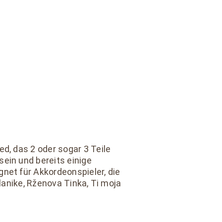
d, das 2 oder sogar 3 Teile
ein und bereits einige
net für Akkordeonspieler, die
planike, Rženova Tinka, Ti moja