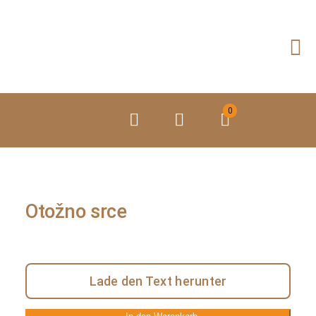
Zum
Inhalt
springen
0
Otožno srce
Lade den Text herunter