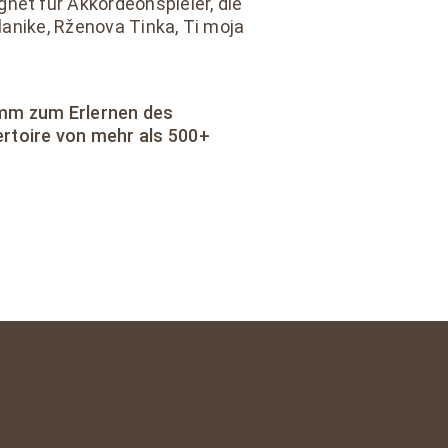
net für Akkordeonspieler, die
planike, Rženova Tinka, Ti moja
amm zum Erlernen des
rtoire von mehr als 500+