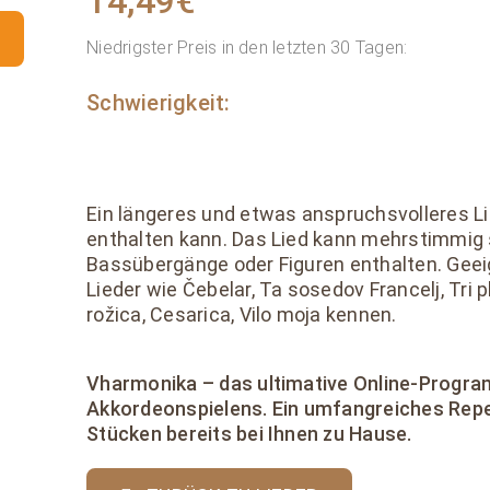
14,49
€
Niedrigster Preis in den letzten 30 Tagen:
Schwierigkeit:
Ein längeres und etwas anspruchsvolleres Lie
enthalten kann. Das Lied kann mehrstimmig s
Bassübergänge oder Figuren enthalten. Geeig
Lieder wie Čebelar, Ta sosedov Francelj, Tri 
rožica, Cesarica, Vilo moja kennen.
Vharmonika – das ultimative Online-Progr
Akkordeonspielens. Ein umfangreiches Repe
Stücken bereits bei Ihnen zu Hause.