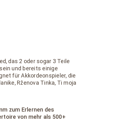
d, das 2 oder sogar 3 Teile
ein und bereits einige
net für Akkordeonspieler, die
planike, Rženova Tinka, Ti moja
amm zum Erlernen des
rtoire von mehr als 500+