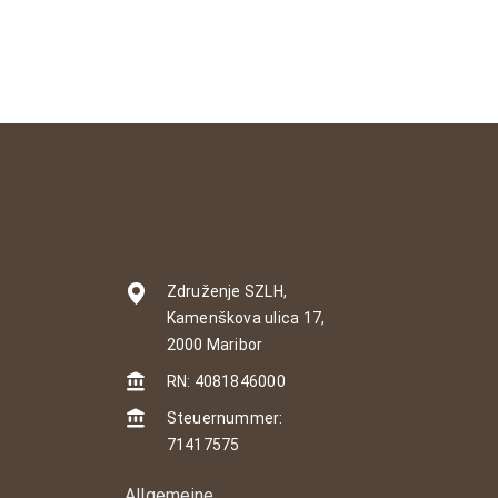
Združenje SZLH,
Kamenškova ulica 17,
2000 Maribor
RN: 4081846000
Steuernummer:
71417575
Allgemeine