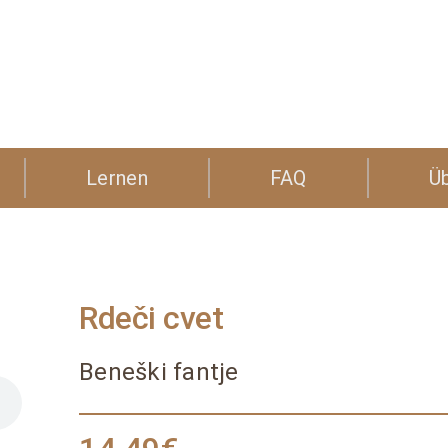
Lernen
FAQ
Ü
Rdeči cvet
Beneški fantje