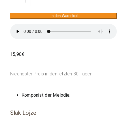
S
harmoniko
In den Warenkorb
na
rajžo
Menge
15,90
€
Niedrigster Preis in den letzten 30 Tagen:
Komponist der Melodie:
Slak Lojze