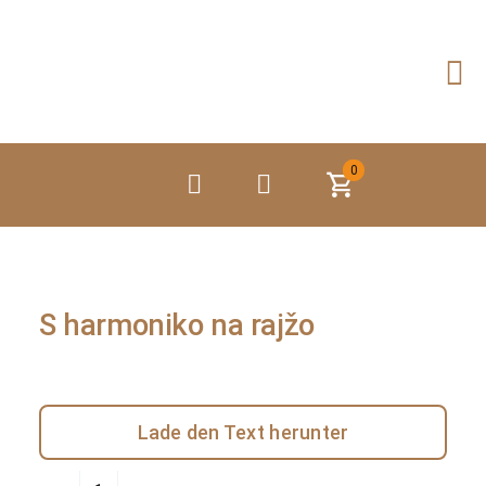
Zum
Inhalt
springen
0
S harmoniko na rajžo
Lade den Text herunter