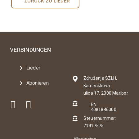
ZURÜCK ZU LIEDER
VERBINDUNGEN
Lieder
Združenje SZLH,
Abonieren
Kamenškova
ulica 17, 2000 Maribor
RN:
4081846000
Steuernummer:
71417575