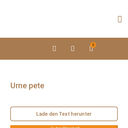
Zum
Inhalt
springen
0
Urne pete
Lade den Text herunter