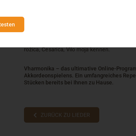
Ein längeres und etwas anspruchsvolleres Lie
testen
enthalten kann. Das Lied kann mehrstimmig s
Bassübergänge oder Figuren enthalten. Geeig
Lieder wie Čebelar, Ta sosedov Francelj, Tri 
rožica, Cesarica, Vilo moja kennen.
Vharmonika – das ultimative Online-Progra
Akkordeonspielens. Ein umfangreiches Reper
Stücken bereits bei Ihnen zu Hause.
ZURÜCK ZU LIEDER