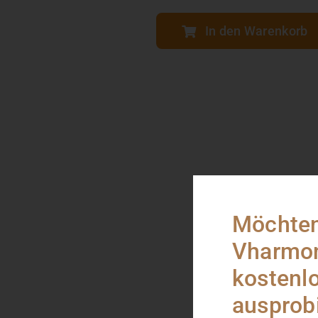
In den Warenkorb
Möchten
Vharmo
kostenl
ausprob