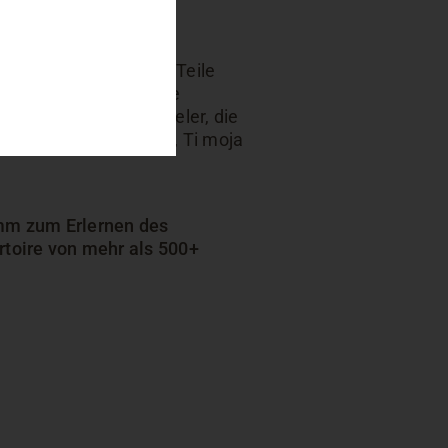
d, das 2 oder sogar 3 Teile
ein und bereits einige
net für Akkordeonspieler, die
planike, Rženova Tinka, Ti moja
mm zum Erlernen des
toire von mehr als 500+