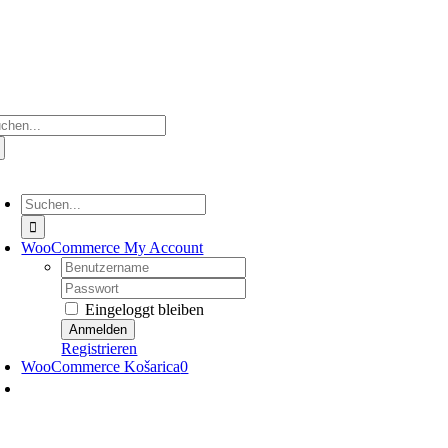
Zum
Inhalt
springen
che
ch:
oggle
avigation
Suche
nach:
WooCommerce My Account
Nutzername:
Passwort:
Eingeloggt bleiben
Registrieren
WooCommerce Košarica
0
oggle