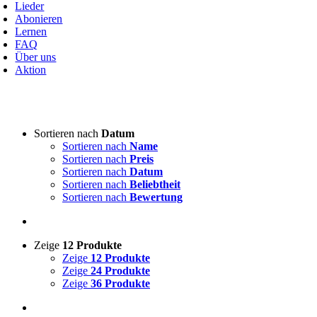
avigation
Lieder
Abonieren
Lernen
FAQ
Über uns
Aktion
Art von Akkordeon
-
Sortieren nach
Datum
Sortieren nach
Name
3-reihige steirische
(1)
Sortieren nach
Preis
4-reihige steirische
(0)
Sortieren nach
Datum
Akkordeon
(0)
Sortieren nach
Beliebtheit
Sortieren nach
Bewertung
Lieddarsteller
-
Zeige
12 Produkte
Absolut Tirol
(0)
Zeige
12 Produkte
Ajda
(0)
Zeige
24 Produkte
Akordi
(0)
Zeige
36 Produkte
Alfi Nipič
(0)
Alpenoberkrainer
(0)