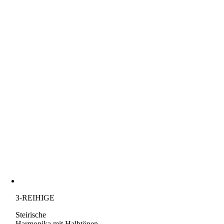
3-REIHIGE
Steirische
Harmonika mit Halbtönen