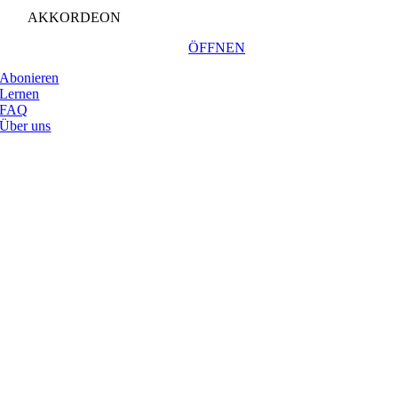
AKKORDEON
ÖFFNEN
Abonieren
Lernen
FAQ
Über uns
Nach
oben