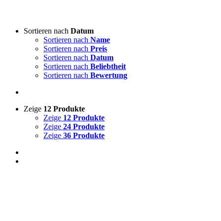
Art von Akkordeon
-
Sortieren nach
Datum
Sortieren nach
Name
3-reihige steirische
(3)
Sortieren nach
Preis
4-reihige steirische
(0)
Sortieren nach
Datum
Akkordeon
(0)
Sortieren nach
Beliebtheit
Sortieren nach
Bewertung
Lieddarsteller
-
Zeige
12 Produkte
Absolut Tirol
(0)
Zeige
12 Produkte
Ajda
(0)
Zeige
24 Produkte
Akordi
(0)
Zeige
36 Produkte
Alfi Nipič
(3)
Alpenoberkrainer
(0)
AlpenRebellen
(0)
Alpski kvintet
(0)
Basti Konetschnig
(0)
Beneški fantje
(0)
Bitenc
(0)
Boarisch
(0)
Boris Frank
(0)