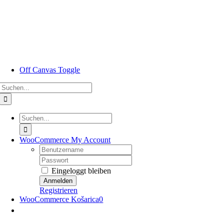
Zum
Inhalt
springen
Off Canvas Toggle
Suche
nach:
Suche
nach:
WooCommerce My Account
Nutzername:
Passwort:
Eingeloggt bleiben
Registrieren
WooCommerce Košarica
0