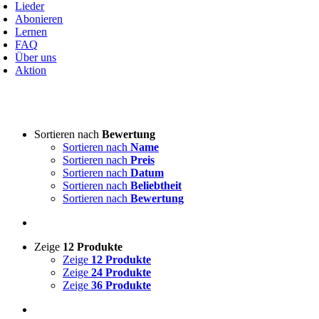
avigation
Lieder
Abonieren
Lernen
FAQ
Über uns
Aktion
Art von Akkordeon
-
Sortieren nach
Bewertung
Sortieren nach
Name
3-reihige steirische
(3)
Sortieren nach
Preis
4-reihige steirische
(0)
Sortieren nach
Datum
Akkordeon
(0)
Sortieren nach
Beliebtheit
Sortieren nach
Bewertung
Lieddarsteller
-
Zeige
12 Produkte
Absolut Tirol
(0)
Zeige
12 Produkte
Ajda
(0)
Zeige
24 Produkte
Akordi
(0)
Zeige
36 Produkte
Alfi Nipič
(0)
Alpenoberkrainer
(0)