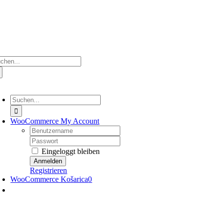
Zum
Inhalt
springen
che
ch:
oggle
avigation
Suche
nach:
WooCommerce My Account
Nutzername:
Passwort:
Eingeloggt bleiben
Registrieren
WooCommerce Košarica
0
oggle